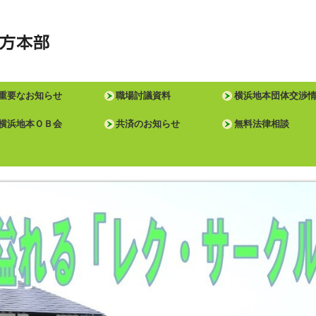
重要なお知らせ
職場討議資料
横浜地本団体交渉
横浜地本ＯＢ会
共済のお知らせ
無料法律相談