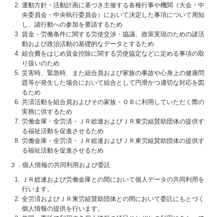
運動方針・活動計画に基づき主催する各種行事や機関（大会・中
央委員会・中央執行委員会）において決定した事項について周知
し、諸行動への参加を要請するため
賃金・労働条件に関する労使交渉・協議、政策実現のための諸活
動および政治活動の基礎的なデータとするため
組合費をはじめ賃金控除に関する労使協定などに定める事項の取
り扱いのため
災害時、緊急時、また組合員および家族の事故や心身上の健康問
題等が発生した場合において組合として円滑かつ適切な対応を図
るため
共済活動を組合員およびその家族・ＯＢに利用していただく際の
実務に供するため
労働金庫・全労済・ＪＲ総連およびＪＲ東労組賛助団体の提供す
る福祉活動を促進させるため
労働金庫・全労済・ＪＲ総連およびＪＲ東労組賛助団体の提供す
る福祉活動を促進させるため
３．個人情報の共同利用および委託
ＪＲ総連および労働金庫との間において個人データの共同利用を
行います。
全労済およびＪＲ東労組賛助団体との間において委託にもとづく
個人情報の提供を行います。