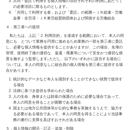
共同・委託で利用する個人情報の項目それぞれの利用にあたって
の必要項目に限るものとします。
「共同して利用する者」および「委託」の範囲～ＪＲ総連・労働
金庫・全労済・ＪＲ東労組賛助団体および関係する労働組合
４．第三者への提供
私たちは、上記「２.利用目的」を達成する範囲において、本人の同
意にも とづいて業務を円滑に進めるため業務の一部を第三者に委託
し、必要な個人情報を提供することがありますが、この場合、名簿の
管理、使用終了後の適切な 返還・廃棄等について安全かつ適切な措
置を施すよう監督します｡ただし、以下のいずれかに該当する場合に
ついては、本人の同意なしに組合員の個人情報を第三者に提供する場
合があります。
統計的なデータなど本人を識別することができない状態で提供す
る場合
法律に基づき提供を求められた場合
人の生命、身体または財産の保護のために必要な場合であって、
本人の同意を得ることが困難である場合
国または地方公共団体等が公的な事務を実施するうえで、協力す
る必要がある場合であって、本人の同意を得ることにより当該事
務の遂行に支障を及ぼすおそれがある場合
５．個人情報の開示・訂正・追加・削除