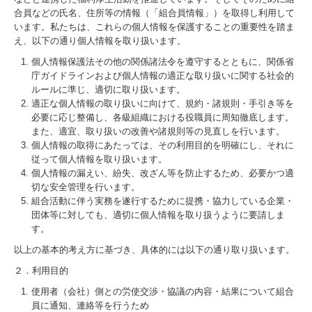
横浜地本ＯＢ会
合員などの氏名、住所等の情報（「組合員情報」）を取得し利用して
います。私たちは、これらの個人情報を保護することの重要性を踏ま
共済のお知らせ
え、以下の通り個人情報を取り扱います。
個人情報保護法その他の関係諸法令を遵守するとともに、関係省
無料法律相談
庁ガイドラインおよび個人情報の適正な取り扱いに関する社会的
ルールに準じ、適切に取り扱います。
お問い合わせ
適正な個人情報の取り扱いに向けて、規約・諸規則・手引き等を
必要に応じ整備し、各級組織における役職員に周知徹底します。
プライバシーポリシー
また、適宜、取り扱いの改善や諸規則等の見直しを行います。
個人情報の取得にあたっては、その利用目的を明確にし、それに
JR東労組本部
従って個人情報を取り扱います。
個人情報の漏えい、紛失、改ざん等を防止するため、必要かつ適
切な安全管理を行います。
リンク集
組合活動に伴う実務を遂行するために提携・協力している企業・
団体等に対しても、適切に個人情報を取り扱うように要請しま
す。
以上の基本的考え方に基づき、具体的には以下の通り取り扱います。
２．利用目的
使用者（会社）側との労使交渉・協議の内容・結果について組合
員に通知、連絡等を行うため